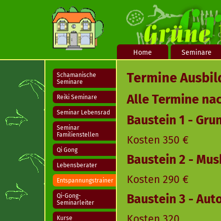
Home
Seminare
Termine Ausbil
Schamanische
Seminare
Alle Termine nac
Reiki Seminare
Seminar Lebensrad
Baustein 1 - Gr
Seminar
Familienstellen
Kosten 350 €
Qi Gong
Baustein 2 - Mu
Lebensberater
Kosten 290 €
Entspannungstrainer
Baustein 3 - Aut
Qi-Gong-
Seminarleiter
Kosten 320
Kurse